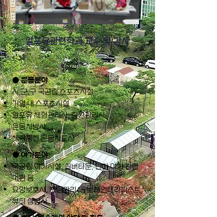
알포유관련학과 교수 및 강사
● 운동분야
시,군,구 국공립 스포츠시설
기업 내 스포츠시설
알포유 체형관리사, 질환관리사
운동처방사
​체력증진 운동지도사
● 여가분야
국공립 여가시설, 실버타운, 민간 여가 관련
기관 등
​요양보호사, 체형관리사, 브레인테라피스트,
뷰티 상담사