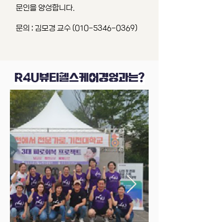
문인을 양성합니다.
문의 : 김모경 교수 (010-5346-0369)
R4U뷰티헬스케어경엉과는?