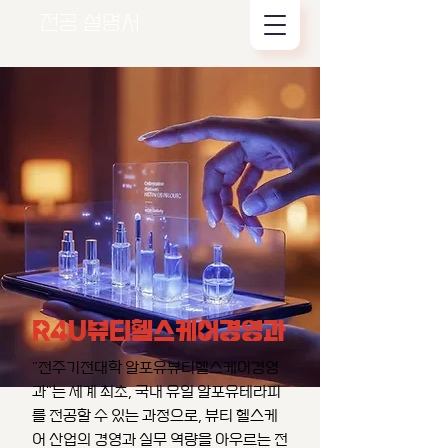
전공 설명서
R4U뷰티헬스케어경영과
"전주기전대학 알포유뷰티헬스케어경영
과"는 세계 최초, 국내 유일 알포유테라피
를 전공할 수 있는 과정으로, 뷰티 헬스케
어 산업의 경영과 실무 역량을 아우르는 전