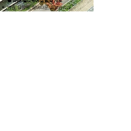
● 뷰티, 헬스케어 상담 및 지도
병원, 요양원, 실버타운, 피부관리샵
노인복지관 실버 체형관리사
​알포유 산후 성장관리사
● 복지분야
시,군,구 국공립 기관
소상공인 창업 경영관리사
주민센터, 노인복지센터, 노인복지관
​노인헬스케어, 뷰티 복지 행정가
​전주기전대학 R4U뷰티헬스케
어경영과가
특별한 이유
세계유일, 국내 유일 알포유테라피 특화 교
육프로그램 운영
우수한 현장실무 중심 교수진, 교수-학생