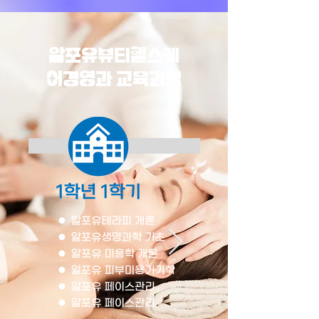
알포유뷰티헬스케
어경영과 교육과정