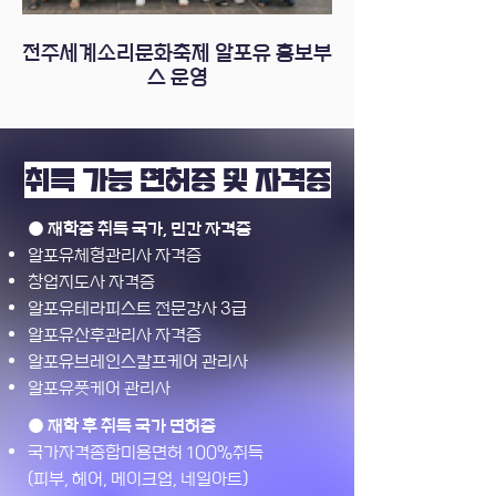
전주세계소리문화축제 알포유 홍보부
스 운영
취득 가능 면허증 및 자격증
● 재학중 취득 국가, 민간 자격증
알포유체형관리사 자격증
창업지도사 자격증
알포유테라피스트 전문강사 3급
알포유산후관리사 자격증
알포유브레인스칼프케어 관리사
​알포유풋케어 관리사
● 재학 후 취득 국가 면허증
국가자격종합미용면허 100%취득
​(피부, 헤어, 메이크업, 네일아트)